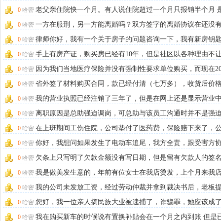
是公司对公
[
合同纠纷
]
老父亲住院快一个月。有人说住院超过一个月只报销半个月 
0
哈密
有相关的政策
[
简单咨询
]
一方在服刑，另一方能离婚吗？双方签字的离婚协议在还没
0
哈密
理离婚证的情况
[
婚姻家庭
]
律师你好，我有一个关于房子的问题咨询一下，我有新房钥
0
哈密
到手了，但房产
[
简单咨询
]
手上有房产证，购买房已经有10年，但是社区以各种理由不
0
哈密
户
[
简单咨询
]
因为我们当地医疗保险并没有强制性要求单位购买，而现在20
0
哈密
年生育保险
[
合同纠纷
]
省外签了材料购买合同，款已经付清（七万多），收货后价
0
哈密
异议（合同中没
[
消费权益
]
我的营业执照已经注销了三年了，但是在网上还是显示营业
0
哈密
经常有做账公公
[
公司专项
]
离职原因是总助强迫调岗，可总助与该员工沟通时并不是强
0
哈密
表示员工不愿调
[
劳动纠纷
]
在上班期间工伤住院，公司垫付了医药费，保险赔下来了，
0
哈密
打电话说我把钱转给他们
[
工伤赔偿
]
你好，我想问如果发生了电动车追尾，我方全责，跟受害方
0
哈密
时对方要求金额
[
交通事故
]
欠条上只写明了欠款金额没有写日期，但是留有欠款人的签
0
哈密
指印。是否具有
[
债务追讨
]
我是做美发生意的，年前有位女士在我店烫发，上个月来我
0
哈密
头皮年前烫发被
[
消费权益
]
我的公司未发放工资，经过劳动仲裁并拿到裁决书后，老板
0
哈密
了诉讼，我也同
[
劳动纠纷
]
您好，我一位亲人搞民族大业被逮捕了，诈骗罪，她应该成
0
哈密
个组织的一个中
[
刑事辩护
]
我在购买新车的时候说有置换补贴会在一个月之内到账 但是
0
哈密