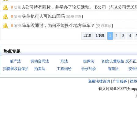
A公司持有商标，并举办了论坛活动。 B公司（与A公司无关
0
哈密
在取得A公
[
公司专项
]
失信执行人可以出国吗
0
哈密
[
简单咨询
]
审车没通过，为何不能换个地方审车？
0
哈密
[
交通事故
]
5218
1/100
1
2
3
4
热点专题
破产法
劳动合同法
刑法
担保法
妇女儿童权益
反不正
消费者权益保护法
拍卖法
工程纠纷
合伙纠纷
海商法
安全
免费法律咨询
|
广告服务
|
律师
载入时间:0.04327秒 copyright