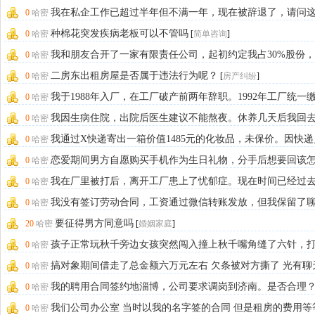
离婚快十年了，
[
婚姻家庭
]
我在私企工作已超过半年但不满一年，现在被辞退了，请问
0
哈密
情况有补偿吗？
[
劳动纠纷
]
种棉花突发疾病老板可以不管吗
0
哈密
[
简单咨询
]
我和朋友合开了一家有限责任公司，起初约定我占30%股份
0
哈密
70%。我
[
公司专项
]
二房东出租房屋是否属于违法行为呢？
0
哈密
[
房产纠纷
]
我于1988年入厂，在工厂破产前两年辞职。1992年工厂统一
0
哈密
了保险
[
劳动纠纷
]
我因生病住院，出院后医生建议不能熬夜。休养几天后我回
0
哈密
班，向领导说明
[
劳动纠纷
]
我通过X快递寄出一箱价值1485元的化妆品，未保价。因快
0
哈密
打包好，
[
消费权益
]
恋爱期间男方自愿购买手机作为生日礼物，分手后想要回该
0
哈密
办
[
婚姻家庭
]
我在厂里被打后，离开工厂患上了忧郁症。现在时间已经过
0
哈密
久了，我想知道
[
人身损害
]
我没有签订劳动合同，工资通过微信转账发放，但我保留了
0
哈密
记录，这种情况
[
劳动纠纷
]
要征得男方同意吗
20
哈密
[
婚姻家庭
]
孩子正常玩秋千旁边女孩突然闯入撞上秋千嘴角缝了六针，
0
哈密
破伤风
[
简单咨询
]
搞对象期间借走了总金额六万元左右 欠条被对方撕了 光有聊
0
哈密
录 转账记
[
债务追讨
]
我的聘用合同签约地淄博，公司要求调岗到济南。是否合理
0
哈密
如何解决？
[
劳动纠纷
]
我们公司办公室 当时以我的名字签的合同 但是租房的费用等
0
哈密