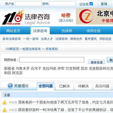
用户名
密码
记住我
哈密
[进入分站]
网站首页
法律咨询
找律师
律师在线
发布法律咨询
一对一咨询
法律人才
法律咨询
律师合作
案件委托
求职信息
110网首页
>>
哈密法律咨询
>>
所有类别
我想知道：
新疆省
乌鲁木齐
石河子
克拉玛依
伊犁
巴音郭楞
昌吉
克孜勒苏柯尔
和田
阿克苏
全部问题
已解决
待解决
高分问题
主题
我爸爸的一个朋友向他借了两万元并写了借条，约定七月底
0
哈密
还，但至今未还。
[
债务追讨
]
跟前妻吵架时一时冲动离了婚，还签了不公平的离婚协议，
0
哈密