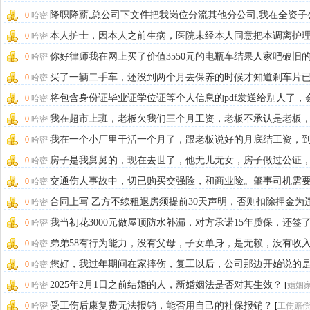
过
[
简单咨询
]
降职降薪,总公司下文件把我岗位分流其他分公司,我在全资子
0
哈密
单位上班,
[
房产纠纷
]
本人护士，因本人之前生病，医院未经本人同意把本调离护
0
哈密
岗，把本人工作安排在监控宝看监控
[
简单咨询
]
你好律师我在网上买了价值3550元的电瓶车结果人家吧破旧
0
哈密
车
[
简单咨询
]
买了一辆二手车，还没到两个月去保养的时候才知道刹车片
0
哈密
没了
[
简单咨询
]
将包含身份证毕业证学位证等个人信息的pdf发送给别人了，
0
哈密
自己造成什
[
简单咨询
]
我在超市上班，老板欠我们三个月工资，老板不承认是老板
0
哈密
给我们工资，法
[
劳动纠纷
]
我在一个小厂里干活一个月了，跟老板说好的月底结工资，
0
哈密
在月底后一个星
[
劳动纠纷
]
房子是我舅舅的，现在去世了，他无儿无女，房子做过公证
0
哈密
产户主是我母亲
[
遗产继承
]
交通伤人事故中，切已购买交强险，和商业险。肇事司机需
0
哈密
担伤者的费用吗
[
交通事故
]
合同上写 乙方不续租退房须提前30天声明，否则扣除押金为
0
哈密
金。 租赁
[
合同纠纷
]
我当初花3000元做屋顶防水补漏，对方承诺15年质保，还签
0
哈密
议，协议
[
合同纠纷
]
弟弟58有行为能力，没有父母，子女单身，是无赖，没有收
0
哈密
没有病就不干活
[
简单咨询
]
您好，我过年期间在家摔伤，复工以后，公司那边开始说的
0
哈密
家办公，然后2
[
劳动纠纷
]
2025年2月1日之前结婚的人，新婚姻法是否对其生效？
0
哈密
[
婚姻
受工伤后康复费无法报销，能否用自己的社保报销？
0
哈密
[
工伤赔